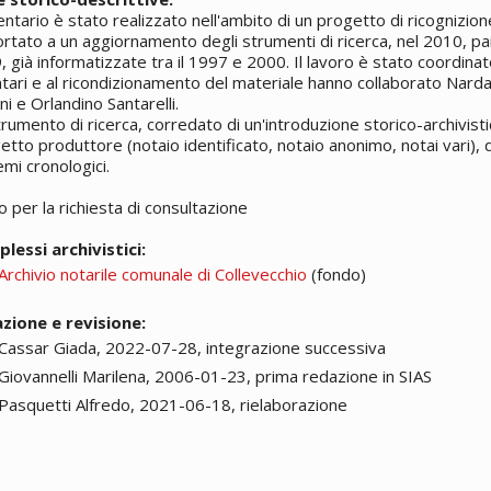
entario è stato realizzato nell'ambito di un progetto di ricognizion
ortato a un aggiornamento degli strumenti di ricerca, nel 2010, pa
 già informatizzate tra il 1997 e 2000. Il lavoro è stato coordinat
tari e al ricondizionamento del materiale hanno collaborato Narda 
i e Orlandino Santarelli.
rumento di ricerca, corredato di un'introduzione storico-archivistic
tto produttore (notaio identificato, notaio anonimo, notai vari), d
mi cronologici.
o per la richiesta di consultazione
lessi archivistici:
Archivio notarile comunale di Collevecchio
(fondo)
zione e revisione:
Cassar Giada, 2022-07-28, integrazione successiva
Giovannelli Marilena, 2006-01-23, prima redazione in SIAS
Pasquetti Alfredo, 2021-06-18, rielaborazione