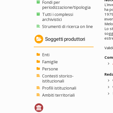
Fondi per
L'inv
periodizzazione/tipologia
ha p
Tutti i complessi
1979,
inven
archivistici
Melon
Strumenti di ricerca on line
Lo st
sogge
estre
Soggetti produttori
Valid
Enti
Comp
Famiglie
Persone
Reda
Contesti storico-
istituzionali
Profili istituzionali
Ambiti territoriali