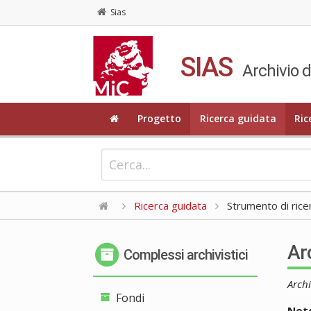
Sias
SIAS
Archivio di
Progetto
Ricerca guidata
Ric
Ricerca guidata
Strumento di rice
Ar
Complessi archivistici
Archi
Fondi
Note