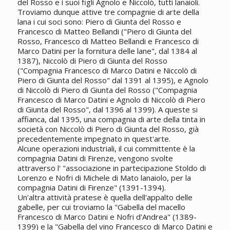
del Rosso e i suoi figli Agnolo e Niccolò, tutti lanaioli.
Troviamo dunque attive tre compagnie di arte della
lana i cui soci sono: Piero di Giunta del Rosso e
Francesco di Matteo Bellandi ("Piero di Giunta del
Rosso, Francesco di Matteo Bellandi e Francesco di
Marco Datini per la fornitura delle lane", dal 1384 al
1387), Niccolò di Piero di Giunta del Rosso
("Compagnia Francesco di Marco Datini e Niccolò di
Piero di Giunta del Rosso" dal 1391 al 1395), e Agnolo
di Niccolò di Piero di Giunta del Rosso ("Compagnia
Francesco di Marco Datini e Agnolo di Niccolò di Piero
di Giunta del Rosso", dal 1396 al 1399). A queste si
affianca, dal 1395, una compagnia di arte della tinta in
società con Niccolò di Piero di Giunta del Rosso, già
precedentemente impegnato in quest'arte.
Alcune operazioni industriali, il cui committente è la
compagnia Datini di Firenze, vengono svolte
attraverso l' "associazione in partecipazione Stoldo di
Lorenzo e Nofri di Michele di Mato lanaiolo, per la
compagnia Datini di Firenze" (1391-1394).
Un'altra attività pratese è quella dell'appalto delle
gabelle, per cui troviamo la "Gabella del macello
Francesco di Marco Datini e Nofri d'Andrea" (1389-
1399) e la "Gabella del vino Francesco di Marco Datini e