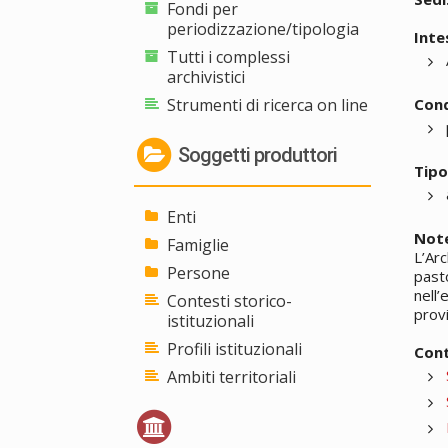
Fondi per
periodizzazione/tipologia
Inte
Tutti i complessi
archivistici
Strumenti di ricerca on line
Cond
Soggetti produttori
Tipo
Enti
Note
Famiglie
L’Arc
Persone
pasto
nell’
Contesti storico-
provi
istituzionali
Profili istituzionali
Cont
Ambiti territoriali