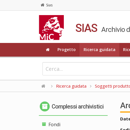
Sias
SIAS
Archivio di
Progetto
Ricerca guidata
Ric
Ricerca guidata
Soggetti produttor
Ar
Complessi archivistici
Date
Fondi
Sedi