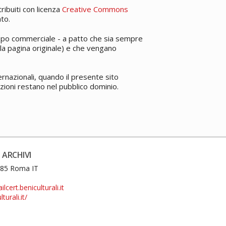
tribuiti con licenza
Creative Commons
to.
a scopo commerciale - a patto che sia sempre
ella pagina originale) e che vengano
ternazionali, quando il presente sito
duzioni restano nel pubblico dominio.
 ARCHIVI
0185 Roma IT
cert.beniculturali.it
turali.it/