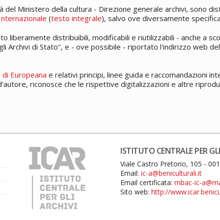
tà del Ministero della cultura - Direzione generale archivi, sono dis
Internazionale
(
testo integrale
), salvo ove diversamente specifica
to liberamente distribuibili, modificabili e riutilizzabili - anche 
li Archivi di Stato", e - ove possibile - riportato l'indirizzo web d
o di Europeana
e relativi principi, linee guida e raccomandazioni in
 d'autore, riconosce che le rispettive digitalizzazioni e altre ripro
ISTITUTO CENTRALE PER GLI
Viale Castro Pretorio, 105 - 0
Email:
ic-a@beniculturali.it
Email certificata:
mbac-ic-a@mail
Sito web:
http://www.icar.benicul