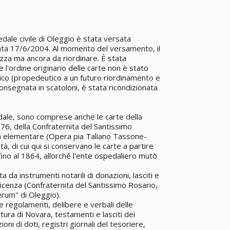
dale civile di Oleggio è stata versata
 data 17/6/2004. Al momento del versamento, il
zza ma ancora da riordinare. È stata
 l'ordine originario delle carte non è stato
itico (propedeutico a un futuro riordinamento e
onsegnata in scatoloni, è stata ricondizionata
edale, sono comprese anche le carte della
676, della Confraternita del Santissimo
ola elementare (Opera pia Taliano Tassone-
ità, di cui qui si conservano le carte a partire
fino al 1864, allorché l'ente ospedaliero mutò
 da instrumenti notarili di donazioni, lasciti e
icenza (Confraternita del Santissimo Rosario,
rum" di Oleggio).
e regolamenti, delibere e verbali delle
tura di Novara, testamenti e lasciti dei
oni di doti, registri giornali del tesoriere,