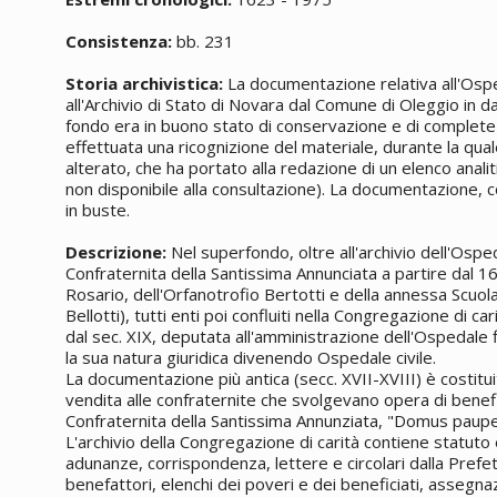
Consistenza:
bb. 231
Storia archivistica:
La documentazione relativa all'Ospe
all'Archivio di Stato di Novara dal Comune di Oleggio in
fondo era in buono stato di conservazione e di complete
effettuata una ricognizione del materiale, durante la quale
alterato, che ha portato alla redazione di un elenco anal
non disponibile alla consultazione). La documentazione, c
in buste.
Descrizione:
Nel superfondo, oltre all'archivio dell'Osp
Confraternita della Santissima Annunciata a partire dal 1
Rosario, dell'Orfanotrofio Bertotti e della annessa Scu
Bellotti), tutti enti poi confluiti nella Congregazione di car
dal sec. XIX, deputata all'amministrazione dell'Ospedale 
la sua natura giuridica divenendo Ospedale civile.
La documentazione più antica (secc. XVII-XVIII) è costituita
vendita alle confraternite che svolgevano opera di benef
Confraternita della Santissima Annunziata, "Domus paupe
L'archivio della Congregazione di carità contiene statuto 
adunanze, corrispondenza, lettere e circolari dalla Prefet
benefattori, elenchi dei poveri e dei beneficiati, assegnazi