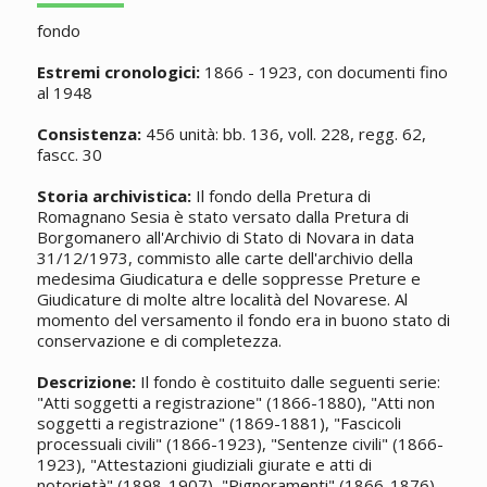
fondo
Estremi cronologici:
1866 - 1923, con documenti fino
al 1948
Consistenza:
456 unità: bb. 136, voll. 228, regg. 62,
fascc. 30
Storia archivistica:
Il fondo della Pretura di
Romagnano Sesia è stato versato dalla Pretura di
Borgomanero all'Archivio di Stato di Novara in data
31/12/1973, commisto alle carte dell'archivio della
medesima Giudicatura e delle soppresse Preture e
Giudicature di molte altre località del Novarese. Al
momento del versamento il fondo era in buono stato di
conservazione e di completezza.
Descrizione:
Il fondo è costituito dalle seguenti serie:
"Atti soggetti a registrazione" (1866-1880), "Atti non
soggetti a registrazione" (1869-1881), "Fascicoli
processuali civili" (1866-1923), "Sentenze civili" (1866-
1923), "Attestazioni giudiziali giurate e atti di
notorietà" (1898-1907), "Pignoramenti" (1866-1876),