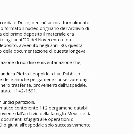
ricordia e Dolce, benché ancora formalmente
o formato il nucleo originario dell'Archivio di
ca del primo deposito il materiale era
e agli anni '20 del Novecento e da
eposito, avvenuto negli anni '80, questa
ro della documentazione di questa longeva
azione di riordino e inventariazione che,
granduca Pietro Leopoldo, di un Pubblico
one delle antiche pergamene conservate dagli
ennero trasferite, provenienti dall'Ospedale,
datate 1142-1591.
 undici partizioni.
plomatico contenente 112 pergamene databili
roviene dall'archivio della famiglia Meucci e da
e documenti sfuggiti alle operazioni di
79 o giunti all'ospedale solo successivamente