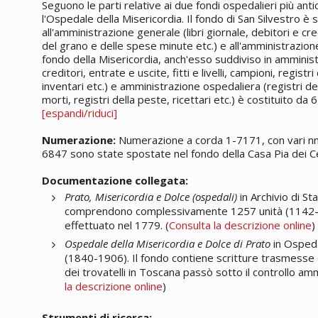
Seguono le parti relative ai due fondi ospedalieri più anti
l'Ospedale della Misericordia. Il fondo di San Silvestro è 
all'amministrazione generale (libri giornale, debitori e credi
del grano e delle spese minute etc.) e all'amministrazione os
fondo della Misericordia, anch'esso suddiviso in amministr
creditori, entrate e uscite, fitti e livelli, campioni, registr
inventari etc.) e amministrazione ospedaliera (registri dei s
morti, registri della peste, ricettari etc.) è costituito da 
[espandi/riduci]
Numerazione:
Numerazione a corda 1-7171, con vari nn.
6847 sono state spostate nel fondo della Casa Pia dei C
Documentazione collegata:
Prato, Misericordia e Dolce (ospedali)
in Archivio di St
comprendono complessivamente 1257 unità (1142-15
effettuato nel 1779. (
Consulta la descrizione online
)
Ospedale della Misericordia e Dolce di Prato
in Ospeda
(1840-1906). Il fondo contiene scritture trasmesse d
dei trovatelli in Toscana passò sotto il controllo amm
la descrizione online
)
Strumenti di ricerca: