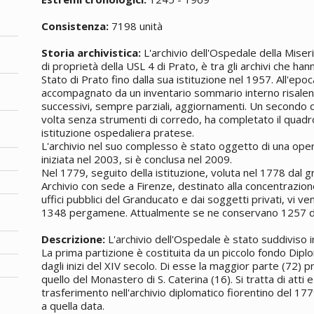
Consistenza:
7198 unità
Storia archivistica:
L'archivio dell'Ospedale della Mise
di proprietà della USL 4 di Prato, è tra gli archivi che hann
Stato di Prato fino dalla sua istituzione nel 1957. All'epo
accompagnato da un inventario sommario interno risalent
successivi, sempre parziali, aggiornamenti. Un secondo d
volta senza strumenti di corredo, ha completato il quad
istituzione ospedaliera pratese.
L'archivio nel suo complesso è stato oggetto di una oper
iniziata nel 2003, si è conclusa nel 2009.
Nel 1779, seguito della istituzione, voluta nel 1778 dal 
Archivio con sede a Firenze, destinato alla concentrazi
uffici pubblici del Granducato e dai soggetti privati, vi v
1348 pergamene. Attualmente se ne conservano 1257 
Descrizione:
L'archivio dell'Ospedale è stato suddiviso in
La prima partizione è costituita da un piccolo fondo Di
dagli inizi del XIV secolo. Di esse la maggior parte (72) p
quello del Monastero di S. Caterina (16). Si tratta di atti 
trasferimento nell'archivio diplomatico fiorentino del 17
a quella data.