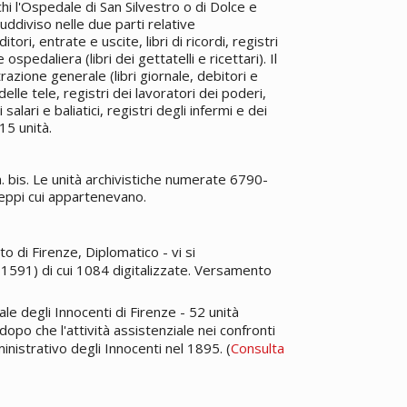
chi l'Ospedale di San Silvestro o di Dolce e
suddiviso nelle due parti relative
tori, entrate e uscite, libri di ricordi, registri
pedaliera (libri dei gettatelli e ricettari). Il
azione generale (libri giornale, debitori e
i delle tele, registri dei lavoratori dei poderi,
alari e baliatici, registri degli infermi e dei
615 unità.
 bis. Le unità archivistiche numerate 6790-
eppi cui appartenevano.
ato di Firenze, Diplomatico - vi si
91) di cui 1084 digitalizzate. Versamento
le degli Innocenti di Firenze - 52 unità
opo che l'attività assistenziale nei confronti
inistrativo degli Innocenti nel 1895. (
Consulta