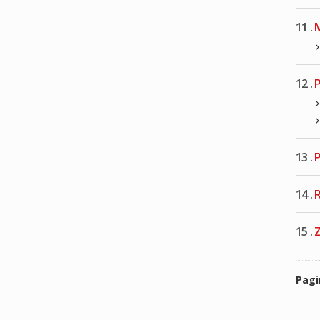
11 .
M
12 .
P
13 .
P
14 .
R
15 .
Z
Pag