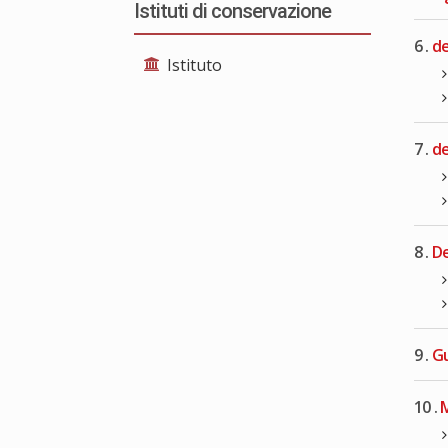
Istituti di conservazione
6 .
de
Istituto
7 .
de
8 .
De
9 .
Gu
10 .
M