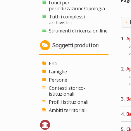
Pag
Fondi per
periodizzazione/tipologia
Tutti i complessi
archivistici
Strumenti di ricerca on line
1 .
Ap
Soggetti produttori
Enti
2 .
Ap
Famiglie
Persone
Contesti storico-
istituzionali
3 .
Ba
Profili istituzionali
Ambiti territoriali
4 .
Ba
5 .
Ci