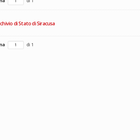
ina
di 1
chivio di Stato di Siracusa
ina
di 1