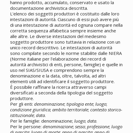
hanno prodotto, accumulato, conservato e usato la
documentazione archivistica descritta.
L'elenco dei soggetti produttori è costituito dalle loro
intestazioni di autorità. Ciascuno di essi può avere più
di una intestazione di autorità ed ognuna compare nella
corretta sequenza alfabetica sempre insieme anche
alle altre. Le diverse intestazioni del medesimo
soggetto produttore sono tuttavia in relazione con un
unico record descrittivo. Le intestazioni di autorità
sono compilate secondo le norme stabilite dalle NIERA
(Norme italiane per l'elaborazione dei record di
autorità archivistici di enti, persone, famiglie) e quelle in
uso nel SIAS/SIUSA e comprendono sempre la
denominazione e la data, oltre, talvolta, ad altri
elementi utili ad identificare il soggetto produttore.
È possibile raffinare la ricerca attraverso campi
diversificati a seconda della tipologia del soggetto
produttore.
Per gli enti:
denominazione
;
tipologia ente
;
luogo
;
condizione giuridica
;
ambito territoriale
;
contesto storico-
istituzionale
;
data
.
Per le famiglie: denominazione;
luogo
;
data
.
Per le persone:
denominazione
;
sesso
;
professione
;
luogo
di nascita
;
luogo di morte
;
anno di nascita
;
anno di