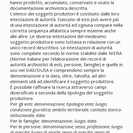
hanno prodotto, accumulato, conservato e usato la
documentazione archivistica descritta.
L'elenco dei soggetti produttori è costituito dalle loro
intestazioni di autorità. Ciascuno di essi può avere più
di una intestazione di autorità ed ognuna compare nella
corretta sequenza alfabetica sempre insieme anche
alle altre. Le diverse intestazioni del medesimo
soggetto produttore sono tuttavia in relazione con un
unico record descrittivo. Le intestazioni di autorità
sono compilate secondo le norme stabilite dalle NIERA
(Norme italiane per l'elaborazione dei record di
autorità archivistici di enti, persone, famiglie) e quelle in
uso nel SIAS/SIUSA e comprendono sempre la
denominazione e la data, oltre, talvolta, ad altri
elementi utili ad identificare il soggetto produttore.
È possibile raffinare la ricerca attraverso campi
diversificati a seconda della tipologia del soggetto
produttore.
Per gli enti:
denominazione
;
tipologia ente
;
luogo
;
condizione giuridica
;
ambito territoriale
;
contesto storico-
istituzionale
;
data
.
Per le famiglie: denominazione;
luogo
;
data
.
Per le persone:
denominazione
;
sesso
;
professione
;
luogo
di nascita
;
luogo di morte
;
anno di nascita
;
anno di