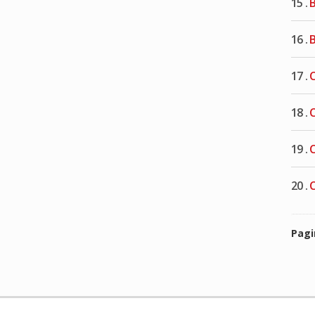
15 .
B
16 .
B
17 .
C
18 .
C
19 .
C
20 .
C
Pag