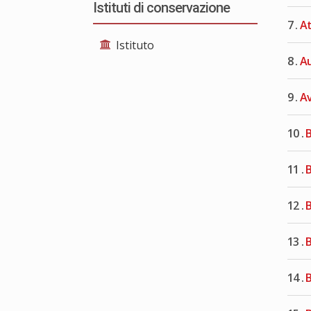
Istituti di conservazione
7 .
At
Istituto
8 .
Au
9 .
Av
10 .
11 .
B
12 .
B
13 .
B
14 .
B