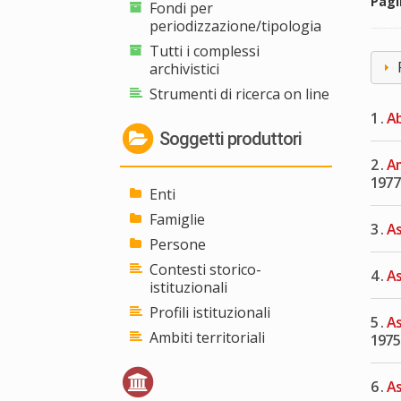
Pag
Fondi per
periodizzazione/tipologia
Tutti i complessi
archivistici
Strumenti di ricerca on line
1 .
Ab
Soggetti produttori
2 .
Am
1977
Enti
Famiglie
3 .
As
Persone
Contesti storico-
4 .
As
istituzionali
Profili istituzionali
5 .
As
Ambiti territoriali
1975
6 .
As