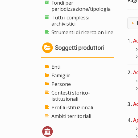
Pag
Fondi per
periodizzazione/tipologia
Tutti i complessi
archivistici
Strumenti di ricerca on line
1 .
Ac
Soggetti produttori
Enti
2 .
Ac
Famiglie
Persone
Contesti storico-
istituzionali
3 .
Ac
Profili istituzionali
Ambiti territoriali
4 .
Ag