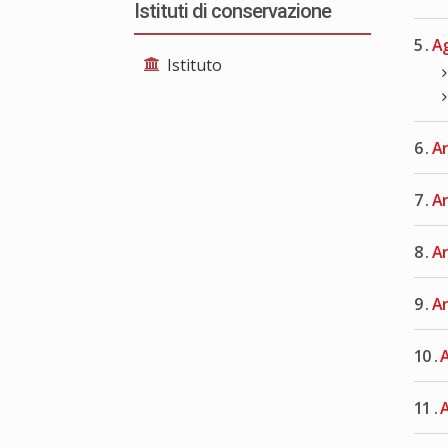
Istituti di conservazione
5 .
Ag
Istituto
6 .
Ar
7 .
Ar
8 .
Ar
9 .
Ar
10 .
A
11 .
A