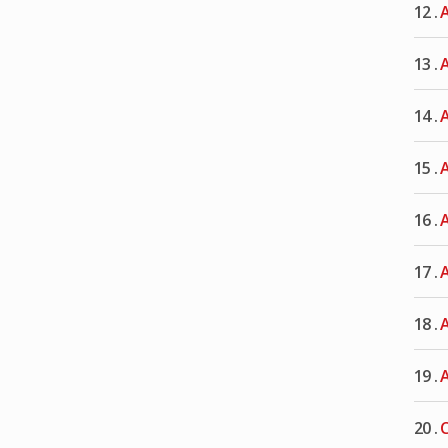
12 .
A
13 .
A
14 .
A
15 .
A
16 .
A
17 .
A
18 .
A
19 .
A
20 .
C