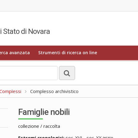
i Stato di Novara
erca avanzata
Strumenti di ricerca on line
a Complessi
Complesso archivistico
Famiglie nobili
collezione / raccolta
Estremi cronologici:
sec. XVI - sec. XX inizio