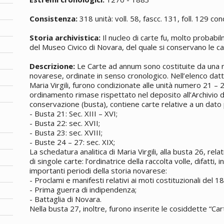
Consistenza:
318 unità: voll. 58, fascc. 131, foll. 129 con
Storia archivistica:
Il nucleo di carte fu, molto probabil
del Museo Civico di Novara, del quale si conservano le cam
Descrizione:
Le Carte ad annum sono costituite da una ra
novarese, ordinate in senso cronologico. Nell’elenco datti
Maria Virgili, furono condizionate alle unità numero 21 – 
ordinamento rimase rispettato nel deposito all’Archivio di 
conservazione (busta), contiene carte relative a un dato
- Busta 21: Sec. XIII – XVI;
- Busta 22: sec. XVII;
- Busta 23: sec. XVIII;
- Buste 24 – 27: sec. XIX;
La schedatura analitica di Maria Virgili, alla busta 26, rela
di singole carte: l’ordinatrice della raccolta volle, difatti, 
importanti periodi della storia novarese:
- Proclami e manifesti relativi ai moti costituzionali del 1
- Prima guerra di indipendenza;
- Battaglia di Novara.
Nella busta 27, inoltre, furono inserite le cosiddette “Car