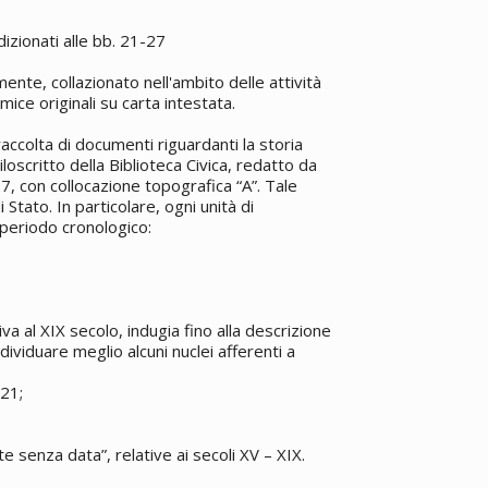
dizionati alle bb. 21-27
mente, collazionato nell'ambito delle attività
ice originali su carta intestata.
ccolta di documenti riguardanti la storia
loscritto della Biblioteca Civica, redatto da
27, con collocazione topografica “A”. Tale
Stato. In particolare, ogni unità di
 periodo cronologico:
tiva al XIX secolo, indugia fino alla descrizione
individuare meglio alcuni nuclei afferenti a
821;
te senza data”, relative ai secoli XV – XIX.