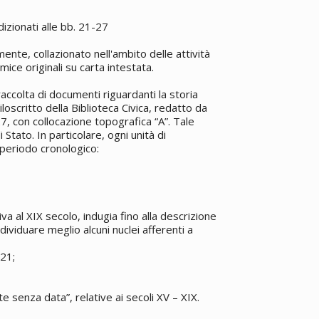
dizionati alle bb. 21-27
mente, collazionato nell'ambito delle attività
ice originali su carta intestata.
ccolta di documenti riguardanti la storia
loscritto della Biblioteca Civica, redatto da
27, con collocazione topografica “A”. Tale
Stato. In particolare, ogni unità di
 periodo cronologico:
tiva al XIX secolo, indugia fino alla descrizione
individuare meglio alcuni nuclei afferenti a
821;
te senza data”, relative ai secoli XV – XIX.