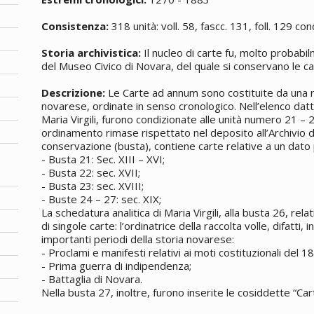
Consistenza:
318 unità: voll. 58, fascc. 131, foll. 129 con
Storia archivistica:
Il nucleo di carte fu, molto probabil
del Museo Civico di Novara, del quale si conservano le cam
Descrizione:
Le Carte ad annum sono costituite da una ra
novarese, ordinate in senso cronologico. Nell’elenco datti
Maria Virgili, furono condizionate alle unità numero 21 – 
ordinamento rimase rispettato nel deposito all’Archivio di 
conservazione (busta), contiene carte relative a un dato
- Busta 21: Sec. XIII – XVI;
- Busta 22: sec. XVII;
- Busta 23: sec. XVIII;
- Buste 24 – 27: sec. XIX;
La schedatura analitica di Maria Virgili, alla busta 26, rela
di singole carte: l’ordinatrice della raccolta volle, difatti, 
importanti periodi della storia novarese:
- Proclami e manifesti relativi ai moti costituzionali del 1
- Prima guerra di indipendenza;
- Battaglia di Novara.
Nella busta 27, inoltre, furono inserite le cosiddette “Car