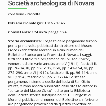
Società archeologica di Novara
collezione / raccolta
Estremi cronologici:
1016 - 1645
Consistenza:
124 unità: pergg. 124
Storia archivistica:
I regesti delle pergamene furono
per la prima volta pubblicati dal direttore del Museo
Civico Gianbattista Morandi in alcuni numeri del
Bollettino Storico per la Provincia di Novara. I saggi,
tutti con il titolo "Le pergamene del Museo Civico",
vennero editi in varie annate: anno V (1911), fascicoli II,
pp. 76-94, III, pp. 120-132, IV-V, pp. 143-154, VI, pp.
275-290; anno VI (1912), fascicolo III, pp. 96-114; anno
VIII (1914), fascicolo VI, pp. 231-244. Le stesse
pergamene, insieme a quelle dell'Isola di San Giulio
d'Orta, furono ancora pubblicate dallo stesso autore in
"Le carte del Museo Civico", edito per la Biblioteca
della Società storica subalpina nel 1913. I regesti di
Morandi pubblicati nei numeri del Bollettino si riferivano
alle pergamene provenienti da quattro collezioni del