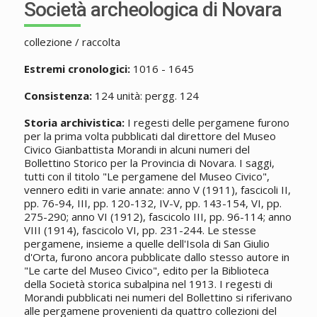
Società archeologica di Novara
collezione / raccolta
Estremi cronologici:
1016 - 1645
Consistenza:
124 unità: pergg. 124
Storia archivistica:
I regesti delle pergamene furono
per la prima volta pubblicati dal direttore del Museo
Civico Gianbattista Morandi in alcuni numeri del
Bollettino Storico per la Provincia di Novara. I saggi,
tutti con il titolo "Le pergamene del Museo Civico",
vennero editi in varie annate: anno V (1911), fascicoli II,
pp. 76-94, III, pp. 120-132, IV-V, pp. 143-154, VI, pp.
275-290; anno VI (1912), fascicolo III, pp. 96-114; anno
VIII (1914), fascicolo VI, pp. 231-244. Le stesse
pergamene, insieme a quelle dell'Isola di San Giulio
d'Orta, furono ancora pubblicate dallo stesso autore in
"Le carte del Museo Civico", edito per la Biblioteca
della Società storica subalpina nel 1913. I regesti di
Morandi pubblicati nei numeri del Bollettino si riferivano
alle pergamene provenienti da quattro collezioni del