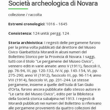
Società archeologica di Novara
collezione / raccolta
Estremi cronologici:
1016 - 1645
Consistenza:
124 unità: pergg. 124
Storia archivistica:
I regesti delle pergamene furono
per la prima volta pubblicati dal direttore del Museo
Civico Gianbattista Morandi in alcuni numeri del
Bollettino Storico per la Provincia di Novara. I saggi,
tutti con il titolo "Le pergamene del Museo Civico",
vennero editi in varie annate: anno V (1911), fascicoli II,
pp. 76-94, III, pp. 120-132, IV-V, pp. 143-154, VI, pp.
275-290; anno VI (1912), fascicolo III, pp. 96-114; anno
VIII (1914), fascicolo VI, pp. 231-244. Le stesse
pergamene, insieme a quelle dell'Isola di San Giulio
d'Orta, furono ancora pubblicate dallo stesso autore in
"Le carte del Museo Civico", edito per la Biblioteca
della Società storica subalpina nel 1913. I regesti di
Morandi pubblicati nei numeri del Bollettino si riferivano
alle pergamene provenienti da quattro collezioni del