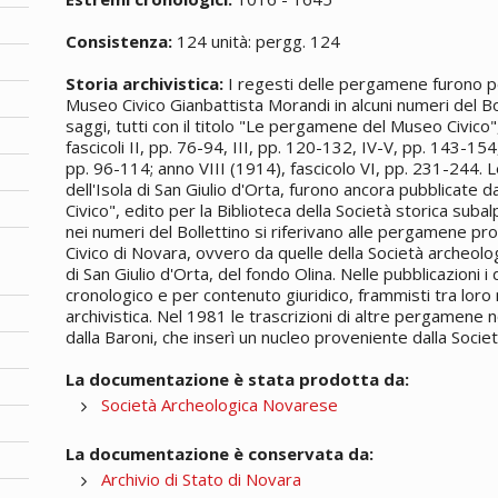
Consistenza:
124 unità: pergg. 124
Storia archivistica:
I regesti delle pergamene furono per
Museo Civico Gianbattista Morandi in alcuni numeri del Bol
saggi, tutti con il titolo "Le pergamene del Museo Civico"
fascicoli II, pp. 76-94, III, pp. 120-132, IV-V, pp. 143-154
pp. 96-114; anno VIII (1914), fascicolo VI, pp. 231-244.
dell'Isola di San Giulio d'Orta, furono ancora pubblicate 
Civico", edito per la Biblioteca della Società storica subal
nei numeri del Bollettino si riferivano alle pergamene pr
Civico di Novara, ovvero da quelle della Società archeolog
di San Giulio d'Orta, del fondo Olina. Nelle pubblicazioni 
cronologico e per contenuto giuridico, frammisti tra loro 
archivistica. Nel 1981 le trascrizioni di altre pergamen
dalla Baroni, che inserì un nucleo proveniente dalla Socie
La documentazione è stata prodotta da:
Società Archeologica Novarese
La documentazione è conservata da:
Archivio di Stato di Novara