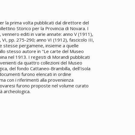
 la prima volta pubblicati dal direttore del
lettino Storico per la Provincia di Novara. I
, vennero editi in varie annate: anno V (1911),
, VI, pp. 275-290; anno VI (1912), fascicolo III,
 Le stesse pergamene, insieme a quelle
dallo stesso autore in "Le carte del Museo
pina nel 1913. I regesti di Morandi pubblicati
ovenienti da quattro collezioni del Museo
ica, del fondo Cattaneo-Brambilla, dell'Isola
i documenti furono elencati in ordine
ma con i riferimenti alla provenienza
e novaresi furono proposte nel volume curato
tà archeologica.