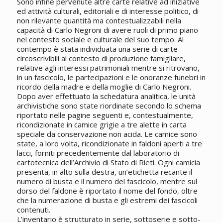
Sono infine pervenute altre carte relative ad iniziative
ed attività culturali, editoriali e di interesse politico, di
non rilevante quantità ma contestualizzabili nella
capacità di Carlo Negroni di avere ruoli di primo piano
nel contesto sociale e culturale del suo tempo. Al
contempo è stata individuata una serie di carte
circoscrivibili al contesto di produzione famigliare,
relative agli interessi patrimoniali mentre si ritrovano,
in un fascicolo, le partecipazioni e le onoranze funebri in
ricordo della madre e della moglie di Carlo Negroni.
Dopo aver effettuato la schedatura analitica, le unità
archivistiche sono state riordinate secondo lo schema
riportato nelle pagine seguenti e, contestualmente,
ricondizionate in camice grigie a tre alette in carta
speciale da conservazione non acida. Le camice sono
state, a loro volta, ricondizionate in faldoni aperti a tre
lacci, forniti precedentemente dal laboratorio di
cartotecnica dell’Archivio di Stato di Rieti. Ogni camicia
presenta, in alto sulla destra, un’etichetta recante il
numero di busta e il numero del fascicolo, mentre sul
dorso del faldone è riportato il nome del fondo, oltre
che la numerazione di busta e gli estremi dei fascicoli
contenuti.
L’inventario è strutturato in serie, sottoserie e sotto-