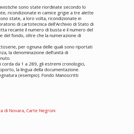
hivistiche sono state riordinate secondo lo
, ricondizionate in camice grigie a tre alette
no state, a loro volta, ricondizionate in
ratorio di cartotecnica dell’Archivio di Stato di
hetta recante il numero di busta e il numero del
me del fondo, oltre che la numerazione di
ttoserie, per ognuna delle quali sono riportati
tenza, la denominazione dell’unità di
nuto.
 corda da 1 a 289, gli estremi cronologici,
upporto, la lingua della documentazione.
Segnatura (esempio): Fondo Manoscritti
ca di Novara, Carte Negroni