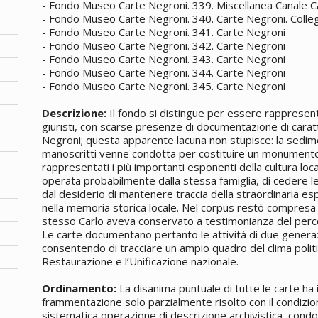
- Fondo Museo Carte Negroni. 339. Miscellanea Canale C
- Fondo Museo Carte Negroni. 340. Carte Negroni. Collegio
- Fondo Museo Carte Negroni. 341. Carte Negroni
- Fondo Museo Carte Negroni. 342. Carte Negroni
- Fondo Museo Carte Negroni. 343. Carte Negroni
- Fondo Museo Carte Negroni. 344. Carte Negroni
- Fondo Museo Carte Negroni. 345. Carte Negroni
Descrizione:
Il fondo si distingue per essere rappresenta
giuristi, con scarse presenze di documentazione di carat
Negroni; questa apparente lacuna non stupisce: la sedim
manoscritti
venne condotta per costituire un monumento 
rappresentati i più importanti esponenti della cultura loc
operata probabilmente dalla stessa famiglia, di cedere l
dal desiderio di mantenere traccia della straordinaria esp
nella memoria storica locale. Nel corpus restò compresa
stesso Carlo aveva conservato a testimonianza del perc
Le carte documentano pertanto le attività di due generazio
consentendo di tracciare un ampio quadro del clima politic
Restaurazione e l’Unificazione nazionale.
Ordinamento:
La disanima puntuale di tutte le carte ha 
frammentazione solo parzialmente risolto con il condizio
sistematica operazione di descrizione archivistica, condo