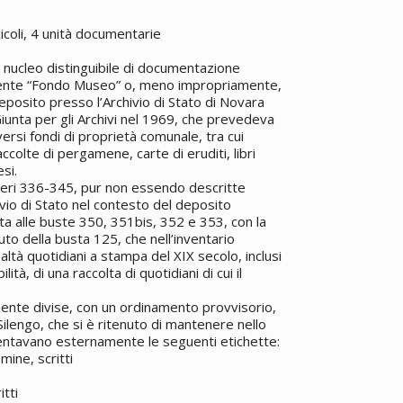
icoli, 4 unità documentarie
 nucleo distinguibile di documentazione
mente “Fondo Museo” o, meno impropriamente,
deposito presso l’Archivio di Stato di Novara
iunta per gli Archivi nel 1969, che prevedeva
versi fondi di proprietà comunale, tra cui
accolte di pergamene, carte di eruditi, libri
esi.
umeri 336-345, pur non essendo descritte
ivio di Stato nel contesto del deposito
a alle buste 350, 351bis, 352 e 353, con la
uto della busta 125, che nell’inventario
ltà quotidiani a stampa del XIX secolo, inclusi
ità, di una raccolta di quotidiani di cui il
nte divise, con un ordinamento provvisorio,
ilengo, che si è ritenuto di mantenere nello
entavano esternamente le seguenti etichette:
ine, scritti
tti