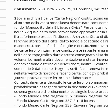
Consistenza:
289 unità: 26 volumi, 11 opuscoli, 248 fasc
Storia archivistica:
Le “Carte Negroni” costituiscono un
all’interno della vasta miscellanea denominata comune
fondo “
Manoscritti
della Biblioteca Civica”. Pervenuta in 
nel 1972 quale esito della convenzione approvata dalla G
il trasferimento presso l’istituendo Archivio di Stato di di
l’archivio storico della città, detto fondo è costituito da r
manoscritti
, parti di fondi di famiglie e di istituzioni novar
Le carte furono inizialmente condizionate in buste ai n
nell’elenco topografico dattiloscritto consegnato all’Arch
volontario, mentre altra documentazione è stata rinvenut
denominazione esterna di “Miscellanea”; inoltre, il conten
sommario è dato come “Negroni, scritti”, conteneva in rea
nell’intervento di riordino e facenti parte, con ogni probabil
giurista poteva essere lettore o collaboratore.
Contestualmente al deposito le carte furono sommariame
probabilmente assegnato sotto la direzione di Giovanni S
schema generale di ordinamento. Le singole buste pres
- Fondo Museo Carte Negroni. 336. Giovanni Negroni. Nom
- Fondo Museo Carte Negroni. 337. Scritti forensi
- Fondo Museo Carte Negroni. 338. Giovanni Negroni: scri