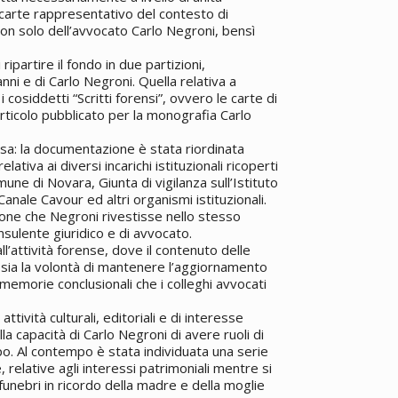
 carte rappresentativo del contesto di
non solo dell’avvocato Carlo Negroni, bensì
partire il fondo in due partizioni,
anni e di Carlo Negroni. Quella relativa a
i cosiddetti “Scritti forensi”, ovvero le carte di
articolo pubblicato per la monografia Carlo
ssa: la documentazione è stata riordinata
lativa ai diversi incarichi istituzionali ricoperti
mune di Novara, Giunta di vigilanza sull’Istituto
 Canale Cavour ed altri organismi istituzionali.
zione che Negroni rivestisse nello stesso
onsulente giuridico e di avvocato.
all’attività forense, dove il contenuto delle
to sia la volontà di mantenere l’aggiornamento
e memorie conclusionali che i colleghi avvocati
ttività culturali, editoriali e di interesse
lla capacità di Carlo Negroni di avere ruoli di
po. Al contempo è stata individuata una serie
e, relative agli interessi patrimoniali mentre si
 funebri in ricordo della madre e della moglie