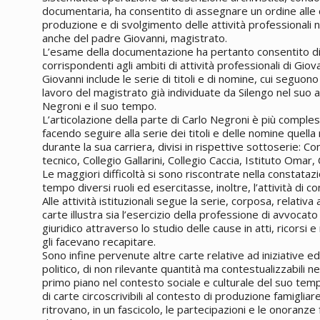
documentaria, ha consentito di assegnare un ordine alle
produzione e di svolgimento delle attività professionali 
anche del padre Giovanni, magistrato.
L’esame della documentazione ha pertanto consentito di ri
corrispondenti agli ambiti di attività professionali di Giov
Giovanni include le serie di titoli e di nomine, cui seguono 
lavoro del magistrato già individuate da Silengo nel suo 
Negroni e il suo tempo.
L’articolazione della parte di Carlo Negroni è più comple
facendo seguire alla serie dei titoli e delle nomine quella re
durante la sua carriera, divisi in rispettive sottoserie: Co
tecnico, Collegio Gallarini, Collegio Caccia, Istituto Omar,
Le maggiori difficoltà si sono riscontrate nella constata
tempo diversi ruoli ed esercitasse, inoltre, l’attività di c
Alle attività istituzionali segue la serie, corposa, relativa 
carte illustra sia l’esercizio della professione di avvoca
giuridico attraverso lo studio delle cause in atti, ricorsi 
gli facevano recapitare.
Sono infine pervenute altre carte relative ad iniziative ed a
politico, di non rilevante quantità ma contestualizzabili ne
primo piano nel contesto sociale e culturale del suo tem
di carte circoscrivibili al contesto di produzione famigliar
ritrovano, in un fascicolo, le partecipazioni e le onoranze