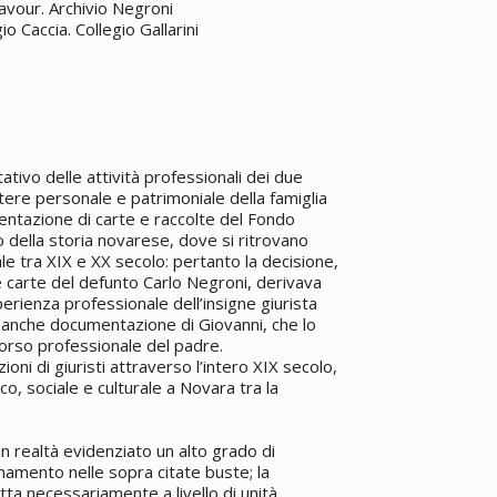
avour. Archivio Negroni
 Caccia. Collegio Gallarini
tivo delle attività professionali dei due
tere personale e patrimoniale della famiglia
entazione di carte e raccolte del Fondo
della storia novarese, dove si ritrovano
ale tra XIX e XX secolo: pertanto la decisione,
e carte del defunto Carlo Negroni, derivava
erienza professionale dell’insigne giurista
 anche documentazione di Giovanni, che lo
orso professionale del padre.
ni di giuristi attraverso l’intero XIX secolo,
o, sociale e culturale a Novara tra la
in realtà evidenziato un alto grado di
namento nelle sopra citate buste; la
tta necessariamente a livello di unità