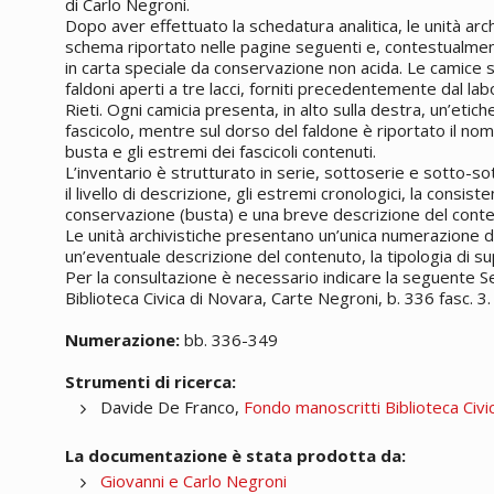
di Carlo Negroni.
Dopo aver effettuato la schedatura analitica, le unità arc
schema riportato nelle pagine seguenti e, contestualmente
in carta speciale da conservazione non acida. Le camice so
faldoni aperti a tre lacci, forniti precedentemente dal labo
Rieti. Ogni camicia presenta, in alto sulla destra, un’etic
fascicolo, mentre sul dorso del faldone è riportato il no
busta e gli estremi dei fascicoli contenuti.
L’inventario è strutturato in serie, sottoserie e sotto-so
il livello di descrizione, gli estremi cronologici, la consis
conservazione (busta) e una breve descrizione del conte
Le unità archivistiche presentano un’unica numerazione di
un’eventuale descrizione del contenuto, la tipologia di s
Per la consultazione è necessario indicare la seguente 
Biblioteca Civica di Novara, Carte Negroni, b. 336 fasc. 3.
Numerazione:
bb. 336-349
Strumenti di ricerca:
Davide De Franco,
Fondo manoscritti Biblioteca Civi
La documentazione è stata prodotta da:
Giovanni e Carlo Negroni