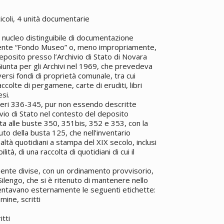
icoli, 4 unità documentarie
 nucleo distinguibile di documentazione
mente “Fondo Museo” o, meno impropriamente,
deposito presso l’Archivio di Stato di Novara
iunta per gli Archivi nel 1969, che prevedeva
versi fondi di proprietà comunale, tra cui
accolte di pergamene, carte di eruditi, libri
esi.
umeri 336-345, pur non essendo descritte
ivio di Stato nel contesto del deposito
a alle buste 350, 351bis, 352 e 353, con la
uto della busta 125, che nell’inventario
ltà quotidiani a stampa del XIX secolo, inclusi
ità, di una raccolta di quotidiani di cui il
nte divise, con un ordinamento provvisorio,
ilengo, che si è ritenuto di mantenere nello
entavano esternamente le seguenti etichette:
ine, scritti
tti