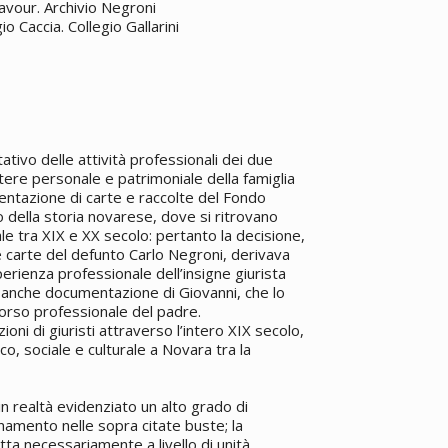
avour. Archivio Negroni
 Caccia. Collegio Gallarini
tivo delle attività professionali dei due
tere personale e patrimoniale della famiglia
entazione di carte e raccolte del Fondo
della storia novarese, dove si ritrovano
ale tra XIX e XX secolo: pertanto la decisione,
e carte del defunto Carlo Negroni, derivava
erienza professionale dell’insigne giurista
 anche documentazione di Giovanni, che lo
orso professionale del padre.
ni di giuristi attraverso l’intero XIX secolo,
o, sociale e culturale a Novara tra la
in realtà evidenziato un alto grado di
namento nelle sopra citate buste; la
tta necessariamente a livello di unità