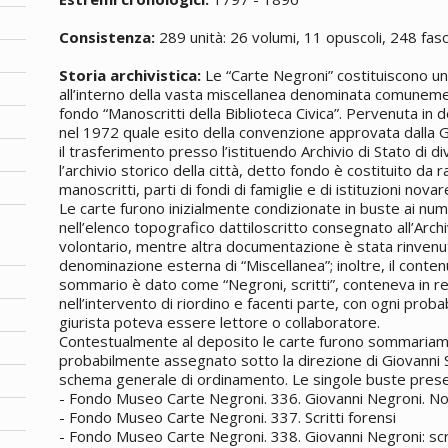
Consistenza:
289 unità: 26 volumi, 11 opuscoli, 248 fasc
Storia archivistica:
Le “Carte Negroni” costituiscono un
all’interno della vasta miscellanea denominata comune
fondo “Manoscritti della Biblioteca Civica”. Pervenuta in 
nel 1972 quale esito della convenzione approvata dalla G
il trasferimento presso l’istituendo Archivio di Stato di di
l’archivio storico della città, detto fondo è costituito da r
manoscritti, parti di fondi di famiglie e di istituzioni novar
Le carte furono inizialmente condizionate in buste ai n
nell’elenco topografico dattiloscritto consegnato all’Arch
volontario, mentre altra documentazione è stata rinvenut
denominazione esterna di “Miscellanea”; inoltre, il conten
sommario è dato come “Negroni, scritti”, conteneva in rea
nell’intervento di riordino e facenti parte, con ogni probabil
giurista poteva essere lettore o collaboratore.
Contestualmente al deposito le carte furono sommariame
probabilmente assegnato sotto la direzione di Giovanni S
schema generale di ordinamento. Le singole buste pres
- Fondo Museo Carte Negroni. 336. Giovanni Negroni. Nom
- Fondo Museo Carte Negroni. 337. Scritti forensi
- Fondo Museo Carte Negroni. 338. Giovanni Negroni: scri