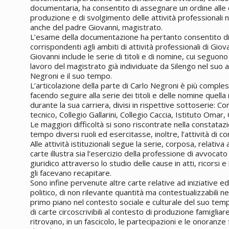
documentaria, ha consentito di assegnare un ordine alle
produzione e di svolgimento delle attività professionali 
anche del padre Giovanni, magistrato.
L’esame della documentazione ha pertanto consentito di ri
corrispondenti agli ambiti di attività professionali di Giov
Giovanni include le serie di titoli e di nomine, cui seguono 
lavoro del magistrato già individuate da Silengo nel suo 
Negroni e il suo tempo.
L’articolazione della parte di Carlo Negroni è più comple
facendo seguire alla serie dei titoli e delle nomine quella re
durante la sua carriera, divisi in rispettive sottoserie: Co
tecnico, Collegio Gallarini, Collegio Caccia, Istituto Omar,
Le maggiori difficoltà si sono riscontrate nella constata
tempo diversi ruoli ed esercitasse, inoltre, l’attività di c
Alle attività istituzionali segue la serie, corposa, relativa 
carte illustra sia l’esercizio della professione di avvoca
giuridico attraverso lo studio delle cause in atti, ricorsi 
gli facevano recapitare.
Sono infine pervenute altre carte relative ad iniziative ed a
politico, di non rilevante quantità ma contestualizzabili ne
primo piano nel contesto sociale e culturale del suo tem
di carte circoscrivibili al contesto di produzione famigliar
ritrovano, in un fascicolo, le partecipazioni e le onoranze