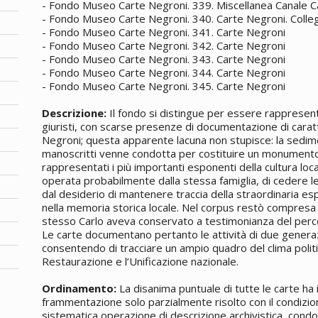
- Fondo Museo Carte Negroni. 339. Miscellanea Canale C
- Fondo Museo Carte Negroni. 340. Carte Negroni. Collegio
- Fondo Museo Carte Negroni. 341. Carte Negroni
- Fondo Museo Carte Negroni. 342. Carte Negroni
- Fondo Museo Carte Negroni. 343. Carte Negroni
- Fondo Museo Carte Negroni. 344. Carte Negroni
- Fondo Museo Carte Negroni. 345. Carte Negroni
Descrizione:
Il fondo si distingue per essere rappresenta
giuristi, con scarse presenze di documentazione di carat
Negroni; questa apparente lacuna non stupisce: la sedim
manoscritti venne condotta per costituire un monumento 
rappresentati i più importanti esponenti della cultura loc
operata probabilmente dalla stessa famiglia, di cedere l
dal desiderio di mantenere traccia della straordinaria esp
nella memoria storica locale. Nel corpus restò compresa
stesso Carlo aveva conservato a testimonianza del perc
Le carte documentano pertanto le attività di due generazio
consentendo di tracciare un ampio quadro del clima politic
Restaurazione e l’Unificazione nazionale.
Ordinamento:
La disanima puntuale di tutte le carte ha 
frammentazione solo parzialmente risolto con il condizio
sistematica operazione di descrizione archivistica, condo