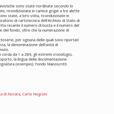
hivistiche sono state riordinate secondo lo
, ricondizionate in camice grigie a tre alette
no state, a loro volta, ricondizionate in
ratorio di cartotecnica dell’Archivio di Stato di
hetta recante il numero di busta e il numero del
me del fondo, oltre che la numerazione di
ttoserie, per ognuna delle quali sono riportati
tenza, la denominazione dell’unità di
nuto.
 corda da 1 a 289, gli estremi cronologici,
upporto, la lingua della documentazione.
Segnatura (esempio): Fondo Manoscritti
ca di Novara, Carte Negroni