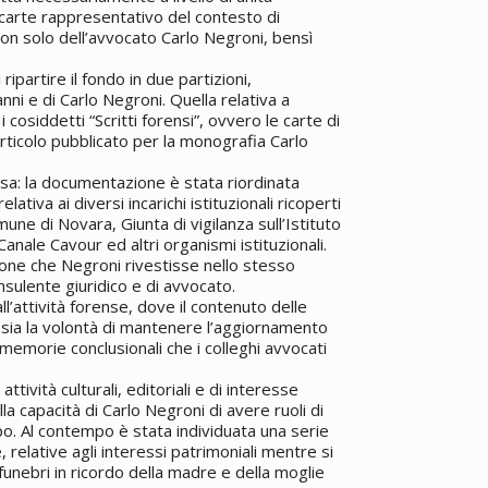
 carte rappresentativo del contesto di
non solo dell’avvocato Carlo Negroni, bensì
partire il fondo in due partizioni,
anni e di Carlo Negroni. Quella relativa a
i cosiddetti “Scritti forensi”, ovvero le carte di
articolo pubblicato per la monografia Carlo
ssa: la documentazione è stata riordinata
lativa ai diversi incarichi istituzionali ricoperti
mune di Novara, Giunta di vigilanza sull’Istituto
 Canale Cavour ed altri organismi istituzionali.
zione che Negroni rivestisse nello stesso
onsulente giuridico e di avvocato.
all’attività forense, dove il contenuto delle
to sia la volontà di mantenere l’aggiornamento
e memorie conclusionali che i colleghi avvocati
ttività culturali, editoriali e di interesse
lla capacità di Carlo Negroni di avere ruoli di
po. Al contempo è stata individuata una serie
e, relative agli interessi patrimoniali mentre si
 funebri in ricordo della madre e della moglie