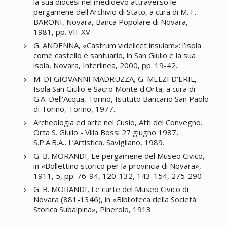
la sua diocesi nel medioevo attraverso le
pergamene dell'Archivio di Stato, a cura di M. F.
BARONI, Novara, Banca Popolare di Novara,
1981, pp. VII-XV
G. ANDENNA, «Castrum videlicet insulam»: l’isola
come castello e santuario, in San Giulio e la sua
isola, Novara, Interlinea, 2000, pp. 19-42.
M. DI GIOVANNI MADRUZZA, G. MELZI D'ERIL,
Isola San Giulio e Sacro Monte d'Orta, a cura di
G.A. Dell'Acqua, Torino, Istituto Bancario San Paolo
di Torino, Torino, 1977.
Archeologia ed arte nel Cusio, Atti del Convegno.
Orta S. Giulio - Villa Bossi 27 giugno 1987,
S.P.A.B.A., L’Artistica, Savigliano, 1989.
G. B. MORANDI, Le pergamene del Museo Civico,
in «Bollettino storico per la provincia di Novara»,
1911, 5, pp. 76-94, 120-132, 143-154, 275-290
G. B. MORANDI, Le carte del Museo Civico di
Novara (881-1346), in «Biblioteca della Società
Storica Subalpina», Pinerolo, 1913