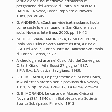
la sua diocesi nel medioevo attraverso le
pergamene dell'Archivio di Stato, a cura di M. F.
BARONI, Novara, Banca Popolare di Novara,
1981, pp. VII-XV
G. ANDENNA, «Castrum videlicet insulam»: l’isola
come castello e santuario, in San Giulio e la sua
isola, Novara, Interlinea, 2000, pp. 19-42.
M. DI GIOVANNI MADRUZZA, G. MELZI D'ERIL,
Isola San Giulio e Sacro Monte d'Orta, a cura di
G.A. Dell'Acqua, Torino, Istituto Bancario San Paolo
di Torino, Torino, 1977.
Archeologia ed arte nel Cusio, Atti del Convegno.
Orta S. Giulio - Villa Bossi 27 giugno 1987,
S.P.A.B.A., L’Artistica, Savigliano, 1989.
G. B. MORANDI, Le pergamene del Museo Civico,
in «Bollettino storico per la provincia di Novara»,
1911, 5, pp. 76-94, 120-132, 143-154, 275-290
G. B. MORANDI, Le carte del Museo Civico di
Novara (881-1346), in «Biblioteca della Società
Storica Subalpina», Pinerolo, 1913