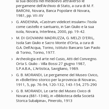
la sua diocesi nel medioevo attraverso le
pergamene dell'Archivio di Stato, a cura di M. F.
BARONI, Novara, Banca Popolare di Novara,
1981, pp. VII-XV
G. ANDENNA, «Castrum videlicet insulam»: l’isola
come castello e santuario, in San Giulio e la sua
isola, Novara, Interlinea, 2000, pp. 19-42.
M. DI GIOVANNI MADRUZZA, G. MELZI D'ERIL,
Isola San Giulio e Sacro Monte d'Orta, a cura di
G.A. Dell'Acqua, Torino, Istituto Bancario San Paolo
di Torino, Torino, 1977.
Archeologia ed arte nel Cusio, Atti del Convegno.
Orta S. Giulio - Villa Bossi 27 giugno 1987,
S.P.A.B.A., L’Artistica, Savigliano, 1989.
G. B. MORANDI, Le pergamene del Museo Civico,
in «Bollettino storico per la provincia di Novara»,
1911, 5, pp. 76-94, 120-132, 143-154, 275-290
G. B. MORANDI, Le carte del Museo Civico di
Novara (881-1346), in «Biblioteca della Società
Storica Subalpina», Pinerolo, 1913