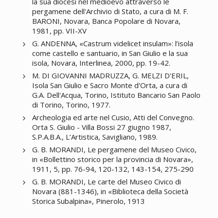
la sua diocesi nel medioevo attraverso le
pergamene dell'Archivio di Stato, a cura di M. F.
BARONI, Novara, Banca Popolare di Novara,
1981, pp. VII-XV
G. ANDENNA, «Castrum videlicet insulam»: l’isola
come castello e santuario, in San Giulio e la sua
isola, Novara, Interlinea, 2000, pp. 19-42.
M. DI GIOVANNI MADRUZZA, G. MELZI D'ERIL,
Isola San Giulio e Sacro Monte d'Orta, a cura di
G.A. Dell'Acqua, Torino, Istituto Bancario San Paolo
di Torino, Torino, 1977.
Archeologia ed arte nel Cusio, Atti del Convegno.
Orta S. Giulio - Villa Bossi 27 giugno 1987,
S.P.A.B.A., L’Artistica, Savigliano, 1989.
G. B. MORANDI, Le pergamene del Museo Civico,
in «Bollettino storico per la provincia di Novara»,
1911, 5, pp. 76-94, 120-132, 143-154, 275-290
G. B. MORANDI, Le carte del Museo Civico di
Novara (881-1346), in «Biblioteca della Società
Storica Subalpina», Pinerolo, 1913