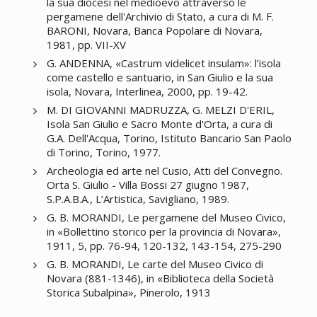
la sua diocesi nel medioevo attraverso le
pergamene dell'Archivio di Stato, a cura di M. F.
BARONI, Novara, Banca Popolare di Novara,
1981, pp. VII-XV
G. ANDENNA, «Castrum videlicet insulam»: l’isola
come castello e santuario, in San Giulio e la sua
isola, Novara, Interlinea, 2000, pp. 19-42.
M. DI GIOVANNI MADRUZZA, G. MELZI D'ERIL,
Isola San Giulio e Sacro Monte d'Orta, a cura di
G.A. Dell'Acqua, Torino, Istituto Bancario San Paolo
di Torino, Torino, 1977.
Archeologia ed arte nel Cusio, Atti del Convegno.
Orta S. Giulio - Villa Bossi 27 giugno 1987,
S.P.A.B.A., L’Artistica, Savigliano, 1989.
G. B. MORANDI, Le pergamene del Museo Civico,
in «Bollettino storico per la provincia di Novara»,
1911, 5, pp. 76-94, 120-132, 143-154, 275-290
G. B. MORANDI, Le carte del Museo Civico di
Novara (881-1346), in «Biblioteca della Società
Storica Subalpina», Pinerolo, 1913