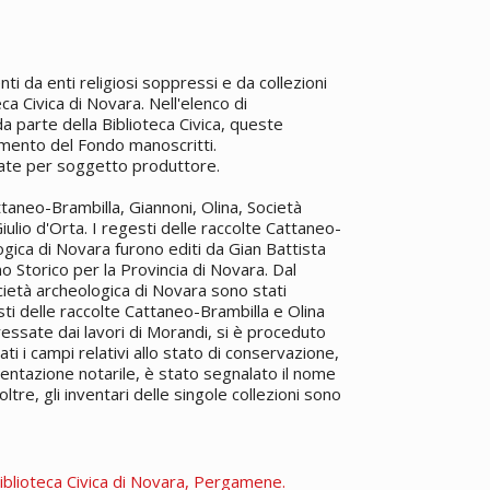
 da enti religiosi soppressi e da collezioni
ca Civica di Novara. Nell'elenco di
a parte della Biblioteca Civica, queste
namento del Fondo manoscritti.
rate per soggetto produttore.
aneo-Brambilla, Giannoni, Olina, Società
Giulio d'Orta. I regesti delle raccolte Cattaneo-
logica di Novara furono editi da Gian Battista
 Storico per la Provincia di Novara. Dal
ocietà archeologica di Novara sono stati
ti delle raccolte Cattaneo-Brambilla e Olina
eressate dai lavori di Morandi, si è proceduto
ti i campi relativi allo stato di conservazione,
cumentazione notarile, è stato segnalato il nome
ltre, gli inventari delle singole collezioni sono
iblioteca Civica di Novara, Pergamene.