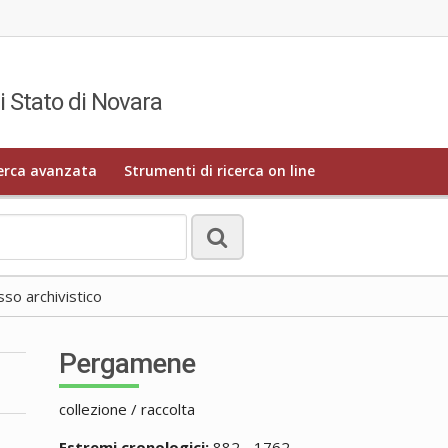
i Stato di Novara
erca avanzata
Strumenti di ricerca on line
o archivistico
Pergamene
collezione / raccolta
Estremi cronologici:
882 - 1762