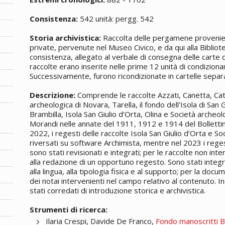
Consistenza:
542 unità: pergg. 542
Storia archivistica:
Raccolta delle pergamene provenienti
private, pervenute nel Museo Civico, e da qui alla Bibliote
consistenza, allegato al verbale di consegna delle carte d
raccolte erano inserite nelle prime 12 unità di condizio
Successivamente, furono ricondizionate in cartelle sepa
Descrizione:
Comprende le raccolte Azzati, Canetta, Catt
archeologica di Novara, Tarella, il fondo dell'Isola di San 
Brambilla, Isola San Giulio d’Orta, Olina e Società archeo
Morandi nelle annate del 1911, 1912 e 1914 del Bollettino
2022, i regesti delle raccolte Isola San Giulio d’Orta e S
riversati su software Archimista, mentre nel 2023 i reges
sono stati revisionati e integrati; per le raccolte non int
alla redazione di un opportuno regesto. Sono stati integra
alla lingua, alla tipologia fisica e al supporto; per la do
dei notai intervenienti nel campo relativo al contenuto. Ino
stati corredati di introduzione storica e archivistica.
Strumenti di ricerca:
Ilaria Crespi, Davide De Franco,
Fondo manoscritti B