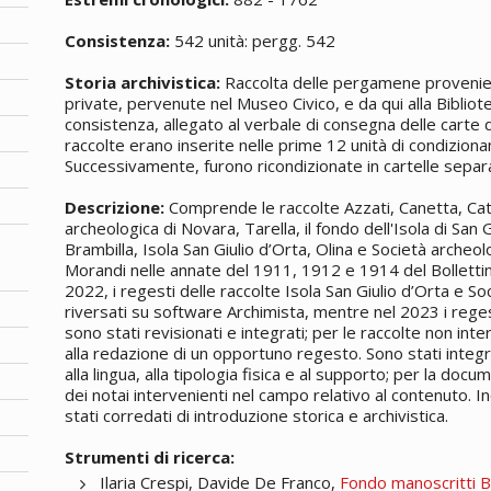
Consistenza:
542 unità: pergg. 542
Storia archivistica:
Raccolta delle pergamene provenienti
private, pervenute nel Museo Civico, e da qui alla Bibliote
consistenza, allegato al verbale di consegna delle carte d
raccolte erano inserite nelle prime 12 unità di condizi
Successivamente, furono ricondizionate in cartelle sepa
Descrizione:
Comprende le raccolte Azzati, Canetta, Catt
archeologica di Novara, Tarella, il fondo dell'Isola di San 
Brambilla, Isola San Giulio d’Orta, Olina e Società archeo
Morandi nelle annate del 1911, 1912 e 1914 del Bollettino
2022, i regesti delle raccolte Isola San Giulio d’Orta e S
riversati su software Archimista, mentre nel 2023 i reges
sono stati revisionati e integrati; per le raccolte non int
alla redazione di un opportuno regesto. Sono stati integra
alla lingua, alla tipologia fisica e al supporto; per la do
dei notai intervenienti nel campo relativo al contenuto. Ino
stati corredati di introduzione storica e archivistica.
Strumenti di ricerca:
Ilaria Crespi, Davide De Franco,
Fondo manoscritti B