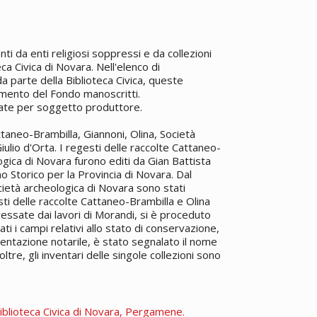
 da enti religiosi soppressi e da collezioni
ca Civica di Novara. Nell'elenco di
a parte della Biblioteca Civica, queste
onamento del Fondo
manoscritti
.
rate per soggetto produttore.
aneo-Brambilla, Giannoni, Olina, Società
Giulio d'Orta. I regesti delle raccolte Cattaneo-
logica di Novara furono editi da Gian Battista
 Storico per la Provincia di Novara. Dal
ocietà archeologica di Novara sono stati
ti delle raccolte Cattaneo-Brambilla e Olina
eressate dai lavori di Morandi, si è proceduto
ti i campi relativi allo stato di conservazione,
cumentazione notarile, è stato segnalato il nome
ltre, gli inventari delle singole collezioni sono
iblioteca Civica di Novara, Pergamene.