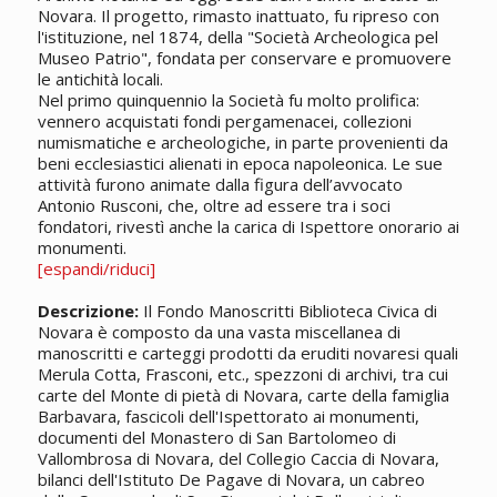
Novara. Il progetto, rimasto inattuato, fu ripreso con
l'istituzione, nel 1874, della "Società Archeologica pel
Museo Patrio", fondata per conservare e promuovere
le antichità locali.
Nel primo quinquennio la Società fu molto prolifica:
vennero acquistati fondi pergamenacei, collezioni
numismatiche e archeologiche, in parte provenienti da
beni ecclesiastici alienati in epoca napoleonica. Le sue
attività furono animate dalla figura dell’avvocato
Antonio Rusconi, che, oltre ad essere tra i soci
fondatori, rivestì anche la carica di Ispettore onorario ai
monumenti.
[espandi/riduci]
Descrizione:
Il Fondo Manoscritti Biblioteca Civica di
Novara è composto da una vasta miscellanea di
manoscritti e carteggi prodotti da eruditi novaresi quali
Merula Cotta, Frasconi, etc., spezzoni di archivi, tra cui
carte del Monte di pietà di Novara, carte della famiglia
Barbavara, fascicoli dell'Ispettorato ai monumenti,
documenti del Monastero di San Bartolomeo di
Vallombrosa di Novara, del Collegio Caccia di Novara,
bilanci dell'Istituto De Pagave di Novara, un cabreo