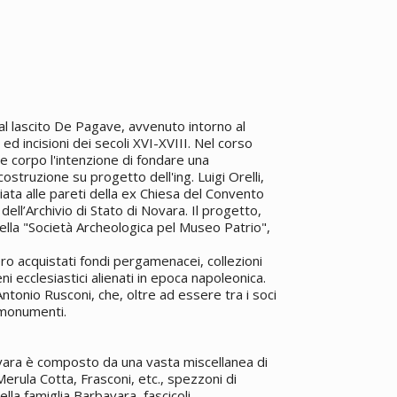
 al lascito De Pagave, avvenuto intorno al
d incisioni dei secoli XVI-XVIII. Nel corso
e corpo l'intenzione di fondare una
ostruzione su progetto dell'ing. Luigi Orelli,
ata alle pareti della ex Chiesa del Convento
ell’Archivio di Stato di Novara. Il progetto,
 della "Società Archeologica pel Museo Patrio",
ero acquistati fondi pergamenacei, collezioni
 ecclesiastici alienati in epoca napoleonica.
Antonio Rusconi, che, oltre ad essere tra i soci
i monumenti.
ovara è composto da una vasta miscellanea di
Merula Cotta, Frasconi, etc., spezzoni di
ella famiglia Barbavara, fascicoli