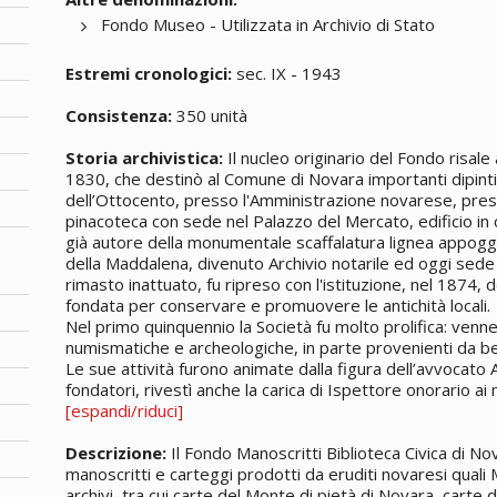
Fondo Museo - Utilizzata in Archivio di Stato
Estremi cronologici:
sec. IX - 1943
Consistenza:
350 unità
Storia archivistica:
Il nucleo originario del Fondo risale
1830, che destinò al Comune di Novara importanti dipinti e
dell’Ottocento, presso l'Amministrazione novarese, pres
pinacoteca con sede nel Palazzo del Mercato, edificio in c
già autore della monumentale scaffalatura lignea appoggi
della Maddalena, divenuto Archivio notarile ed oggi sede d
rimasto inattuato, fu ripreso con l'istituzione, nel 1874,
fondata per conservare e promuovere le antichità locali.
Nel primo quinquennio la Società fu molto prolifica: venn
numismatiche e archeologiche, in parte provenienti da beni
Le sue attività furono animate dalla figura dell’avvocato 
fondatori, rivestì anche la carica di Ispettore onorario a
[espandi/riduci]
Descrizione:
Il Fondo
Manoscritti
Biblioteca Civica di N
manoscritti
e carteggi prodotti da eruditi novaresi quali 
archivi, tra cui carte del Monte di pietà di Novara, carte d