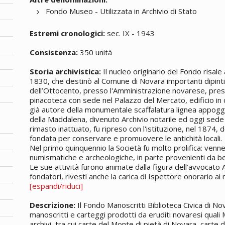
Fondo Museo - Utilizzata in Archivio di Stato
Estremi cronologici:
sec. IX - 1943
Consistenza:
350 unità
Storia archivistica:
Il nucleo originario del Fondo risale
1830, che destinò al Comune di Novara importanti dipinti e
dell’Ottocento, presso l'Amministrazione novarese, pres
pinacoteca con sede nel Palazzo del Mercato, edificio in c
già autore della monumentale scaffalatura lignea appoggi
della Maddalena, divenuto Archivio notarile ed oggi sede d
rimasto inattuato, fu ripreso con l'istituzione, nel 1874,
fondata per conservare e promuovere le antichità locali.
Nel primo quinquennio la Società fu molto prolifica: venn
numismatiche e archeologiche, in parte provenienti da beni
Le sue attività furono animate dalla figura dell’avvocato 
fondatori, rivestì anche la carica di Ispettore onorario a
[espandi/riduci]
Descrizione:
Il Fondo Manoscritti Biblioteca Civica di N
manoscritti e carteggi prodotti da eruditi novaresi quali 
archivi, tra cui carte del Monte di pietà di Novara, carte d