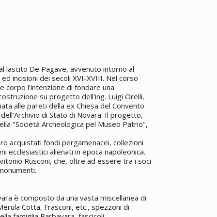
 al lascito De Pagave, avvenuto intorno al
d incisioni dei secoli XVI-XVIII. Nel corso
e corpo l'intenzione di fondare una
ostruzione su progetto dell'ing. Luigi Orelli,
ata alle pareti della ex Chiesa del Convento
ell’Archivio di Stato di Novara. Il progetto,
 della "Società Archeologica pel Museo Patrio",
ero acquistati fondi pergamenacei, collezioni
 ecclesiastici alienati in epoca napoleonica.
Antonio Rusconi, che, oltre ad essere tra i soci
i monumenti.
ovara è composto da una vasta miscellanea di
Merula Cotta, Frasconi, etc., spezzoni di
ella famiglia Barbavara, fascicoli