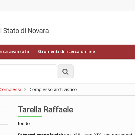
i Stato di Novara
erca avanzata
Strumenti di ricerca on line
a Complessi
Complesso archivistico
Tarella Raffaele
fondo
Estremi cronologici:
sec. XVI - sec. XIX, con documenti d