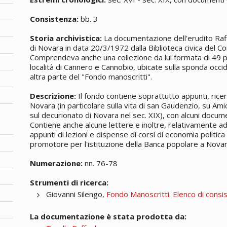
Consistenza:
bb. 3
Storia archivistica:
La documentazione dell'erudito Raffa
di Novara in data 20/3/1972 dalla Biblioteca civica del 
Comprendeva anche una collezione da lui formata di 49 p
località di Cannero e Cannobio, ubicate sulla sponda occi
altra parte del "Fondo
manoscritti
".
Descrizione:
Il fondo contiene soprattutto appunti, ricerc
Novara (in particolare sulla vita di san Gaudenzio, su Amic
sul decurionato di Novara nel sec. XIX), con alcuni document
Contiene anche alcune lettere e inoltre, relativamente ad al
appunti di lezioni e dispense di corsi di economia politica 
promotore per l'istituzione della Banca popolare a Novar
Numerazione:
nn. 76-78
Strumenti di ricerca:
Giovanni Silengo,
Fondo Manoscritti. Elenco di consi
La documentazione è stata prodotta da: