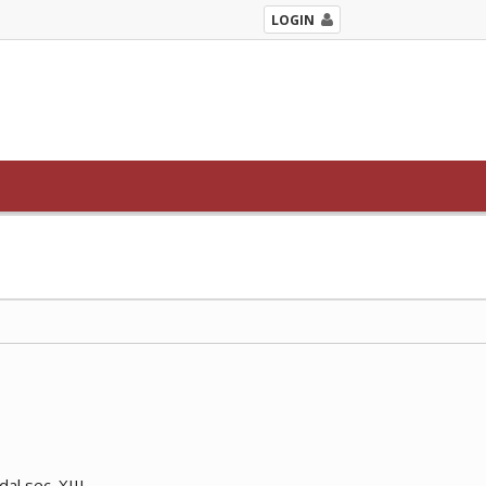
LOGIN
al sec. XIII