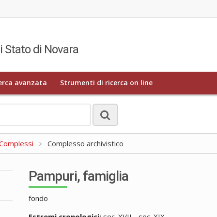
i Stato di Novara
erca avanzata
Strumenti di ricerca on line
a Complessi
Complesso archivistico
Pampuri, famiglia
fondo
Estremi cronologici:
sec. XVII - sec. XIX