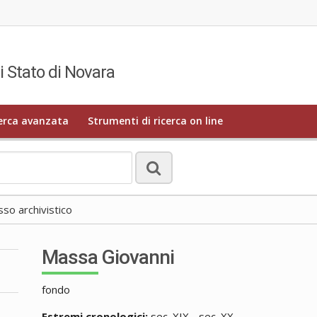
i Stato di Novara
erca avanzata
Strumenti di ricerca on line
o archivistico
Massa Giovanni
fondo
Estremi cronologici:
sec. XIX - sec. XX