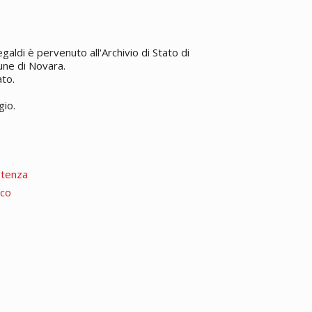
aldi è pervenuto all'Archivio di Stato di
une di Novara.
ato.
gio.
stenza
ico