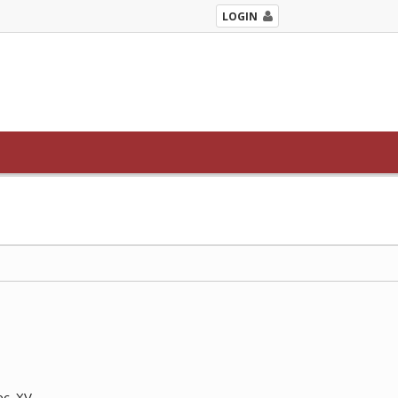
LOGIN
c. XV