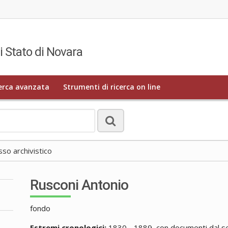
i Stato di Novara
erca avanzata
Strumenti di ricerca on line
o archivistico
Rusconi Antonio
fondo
Estremi cronologici:
1830 - 1889, con documenti dal se