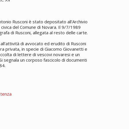
tonio Rusconi è stato depositato all'Archivio
a civica del Comune di Novara. Il 9/7/1989
rafa di Rusconi, allegata al resto delle carte.
ll'attività di avvocato ed erudito di Rusconi
a privata, in specie di Giacomo Giovanetti e
accolta di lettere di vescovi novaresi e un
a. Si segnala un corposo fascicolo di documenti
84.
stenza