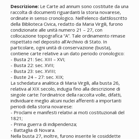
Descrizione:
Le Carte ad annum sono costituite da una
raccolta di documenti riguardanti la storia novarese,
ordinate in senso cronologico. Nell’elenco dattiloscritto
della Biblioteca Civica, redatto da Maria Virgili, furono
condizionate alle unità numero 21 – 27, con
collocazione topografica “A”. Tale ordinamento rimase
rispettato nel deposito all’Archivio di Stato. In
particolare, ogni unità di conservazione (busta),
contiene carte relative a un dato periodo cronologico:
- Busta 21: Sec. XIII – XVI;
- Busta 22: sec. XVII;
- Busta 23: sec. XVIII;
- Buste 24 – 27: sec. XIX;
La schedatura analitica di Maria Virgili, alla busta 26,
relativa al XIX secolo, indugia fino alla descrizione di
singole carte: l’ordinatrice della raccolta volle, difatti,
individuare meglio alcuni nuclei afferenti a importanti
periodi della storia novarese:
- Proclami e manifesti relativi ai moti costituzionali del
1821;
- Prima guerra di indipendenza;
- Battaglia di Novara.
Nella busta 27, inoltre, furono inserite le cosiddette