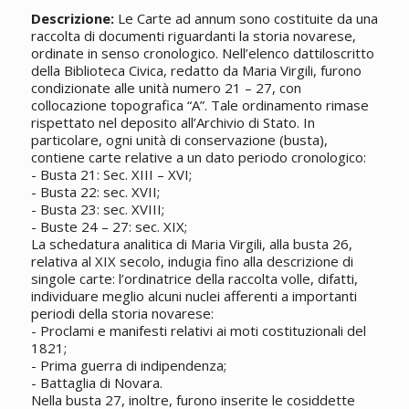
Descrizione:
Le Carte ad annum sono costituite da una
raccolta di documenti riguardanti la storia novarese,
ordinate in senso cronologico. Nell’elenco dattiloscritto
della Biblioteca Civica, redatto da Maria Virgili, furono
condizionate alle unità numero 21 – 27, con
collocazione topografica “A”. Tale ordinamento rimase
rispettato nel deposito all’Archivio di Stato. In
particolare, ogni unità di conservazione (busta),
contiene carte relative a un dato periodo cronologico:
- Busta 21: Sec. XIII – XVI;
- Busta 22: sec. XVII;
- Busta 23: sec. XVIII;
- Buste 24 – 27: sec. XIX;
La schedatura analitica di Maria Virgili, alla busta 26,
relativa al XIX secolo, indugia fino alla descrizione di
singole carte: l’ordinatrice della raccolta volle, difatti,
individuare meglio alcuni nuclei afferenti a importanti
periodi della storia novarese:
- Proclami e manifesti relativi ai moti costituzionali del
1821;
- Prima guerra di indipendenza;
- Battaglia di Novara.
Nella busta 27, inoltre, furono inserite le cosiddette