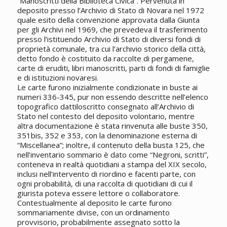
“
Manoscritti
della Biblioteca Civica”. Pervenuta in
deposito presso l’Archivio di Stato di Novara nel 1972
quale esito della convenzione approvata dalla Giunta
per gli Archivi nel 1969, che prevedeva il trasferimento
presso l’istituendo Archivio di Stato di diversi fondi di
proprietà comunale, tra cui l’archivio storico della città,
detto fondo è costituito da raccolte di pergamene,
carte di eruditi, libri
manoscritti
, parti di fondi di famiglie
e di istituzioni novaresi.
Le carte furono inizialmente condizionate in buste ai
numeri 336-345, pur non essendo descritte nell’elenco
topografico dattiloscritto consegnato all’Archivio di
Stato nel contesto del deposito volontario, mentre
altra documentazione è stata rinvenuta alle buste 350,
351bis, 352 e 353, con la denominazione esterna di
“Miscellanea”; inoltre, il contenuto della busta 125, che
nell’inventario sommario è dato come “Negroni, scritti”,
conteneva in realtà quotidiani a stampa del XIX secolo,
inclusi nell’intervento di riordino e facenti parte, con
ogni probabilità, di una raccolta di quotidiani di cui il
giurista poteva essere lettore o collaboratore.
Contestualmente al deposito le carte furono
sommariamente divise, con un ordinamento
provvisorio, probabilmente assegnato sotto la