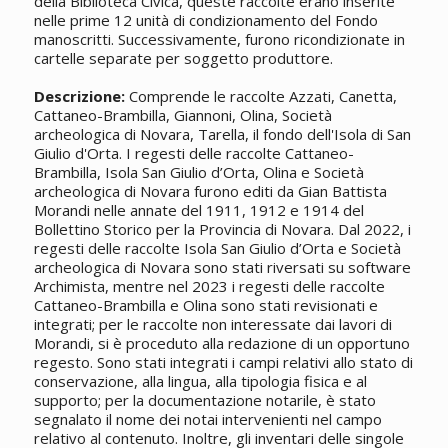
della Biblioteca Civica, queste raccolte erano inserite
nelle prime 12 unità di condizionamento del Fondo
manoscritti
. Successivamente, furono ricondizionate in
cartelle separate per soggetto produttore.
Descrizione:
Comprende le raccolte Azzati, Canetta,
Cattaneo-Brambilla, Giannoni, Olina, Società
archeologica di Novara, Tarella, il fondo dell'Isola di San
Giulio d'Orta. I regesti delle raccolte Cattaneo-
Brambilla, Isola San Giulio d’Orta, Olina e Società
archeologica di Novara furono editi da Gian Battista
Morandi nelle annate del 1911, 1912 e 1914 del
Bollettino Storico per la Provincia di Novara. Dal 2022, i
regesti delle raccolte Isola San Giulio d’Orta e Società
archeologica di Novara sono stati riversati su software
Archimista, mentre nel 2023 i regesti delle raccolte
Cattaneo-Brambilla e Olina sono stati revisionati e
integrati; per le raccolte non interessate dai lavori di
Morandi, si è proceduto alla redazione di un opportuno
regesto. Sono stati integrati i campi relativi allo stato di
conservazione, alla lingua, alla tipologia fisica e al
supporto; per la documentazione notarile, è stato
segnalato il nome dei notai intervenienti nel campo
relativo al contenuto. Inoltre, gli inventari delle singole