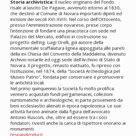
Storia archivistica:
Il nucleo originario del Fondo
risale al lascito De Pagave, avvenuto intorno al 1830,
che destinò al Comune di Novara importanti dipinti ed
incisioni dei secoli XVI-XVIII. Nel corso dell’Ottocento,
presso l'Amministrazione novarese, prese corpo
l'intenzione di fondare una pinacoteca con sede nel
Palazzo del Mercato, edificio in costruzione su
progetto dell'ing. Luigi Orelli, già autore della
monumentale scaffalatura lignea appoggiata alle pareti
della ex Chiesa del Convento della Maddalena, divenuto
Archivio notarile ed oggi sede dell’Archivio di Stato di
Novara. Il progetto, rimasto inattuato, fu ripreso con
l'istituzione, nel 1874, della "Società Archeologica pel
Museo Patrio", fondata per conservare e promuovere
le antichità locali.
Nel primo quinquennio la Società fu molto prolifica:
vennero acquistati fondi pergamenacei, collezioni
numismatiche e archeologiche, in parte provenienti da
beni ecclesiastici alienati in epoca napoleonica. Le sue
attività furono animate dalla figura dell’avvocato
Antonio Rusconi, che, oltre ad essere tra i soci
fondatori, rivestì anche la carica di Ispettore onorario ai
monumenti.
[espandi/riduci]