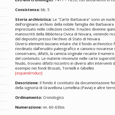
Consistenza:
bb. 5
Storia archivistica:
Le "Carte Barbavara" sono un nucl
dell'originario archivio della nobile famiglia dei Barbav
imprecisato nelle collezioni civiche. Il nucleo divenne qui
manoscritti
della Biblioteca Civica di Novara, venendo ri
del deposito presso l'Archivio di Stato di Novara.
Diversi elementi lasciano intuire che il fondo archivistico fu
riordinato dall’erudito paleografico e canonico novarese C
conservano, difatti, la camicia originale recante il numero d
del contenuto. Le materie rinvenute nelle carte superstiti,
feudo, trovano difatti riscontro in diversi altri interventi
esempio nei fondi Brusati, Tornielli e Gibellini.
[espandi/riduci]
Descrizione:
Il fondo è costituito da documentazione feu
della signoria di Gravellona Lomellina (Pavia) e altre terr
Ordinamento:
Cronologico
Numerazione:
nn. 60-63bis