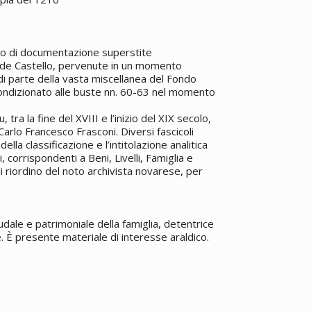
eo di documentazione superstite
ara de Castello, pervenute in un momento
ndi parte della vasta miscellanea del Fondo
condizionato alle buste nn. 60-63 nel momento
, tra la fine del XVIII e l’inizio del XIX secolo,
arlo Francesco Frasconi. Diversi fascicoli
ella classificazione e l’intitolazione analitica
 corrispondenti a Beni, Livelli, Famiglia e
 di riordino del noto archivista novarese, per
dale e patrimoniale della famiglia, detentrice
e. È presente materiale di interesse araldico.