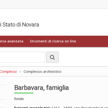
i Stato di Novara
erca avanzata
Strumenti di ricerca on line
a Complessi
Complesso archivistico
Barbavara, famiglia
fondo
Estremi cronologici:
1411 - 1859, con documento in co