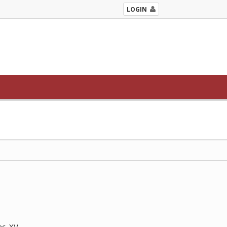
LOGIN
c. XV