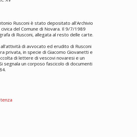
tonio Rusconi è stato depositato all'Archivio
a civica del Comune di Novara. Il 9/7/1989
rafa di Rusconi, allegata al resto delle carte.
ll'attività di avvocato ed erudito di Rusconi
a privata, in specie di Giacomo Giovanetti e
accolta di lettere di vescovi novaresi e un
a. Si segnala un corposo fascicolo di documenti
84.
stenza