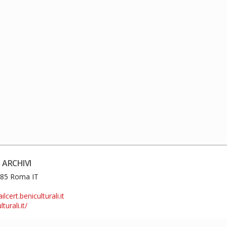
 ARCHIVI
0185 Roma IT
cert.beniculturali.it
turali.it/