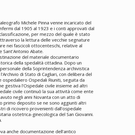
paleografo Michele Pinna venne incaricato del
 infermi dal 1905 al 1923 e i conti approvati dal
 classificazione, per mezzo del quale è stato
 attraverso la lettura delle vecchie segnature
re nei fascicoli ottocenteschi, relative al
e Sant'Antonio Abate.
destinazione del materiale documentario
storica della spedalità cittadina. Dopo un
 personale della Soprintendenza archivistica
'Archivio di Stato di Cagliari, con delibera del
e ospedaliero Ospedali Riuniti, seguita da
e gestiva l'Ospedale civile insieme ad altri
edale civile continuò la sua attività come ente
avuto negli anni Novanta con un atto di
sto primo deposito se ne sono aggiunti altri
stri di ricovero provenienti dall'ospedale
sitaria ostetrica-ginecologica del San Giovanni.
.
trova anche documentazione dell'antico