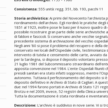
Consistenza:
555 unità: regg. 351, bb. 193, pacchi 11
Storia archivistica:
Ai primi del Novecento l'archivista 
riordinamento dell'archivio. Egli riordinò le pratiche degli
1851 al 1923, inoltre pose le basi per il nuovo quadro di
possibile ricostruire gran parte delle serie archivistiche
di faldoni e fascicoli. Si conservano anche vecchie segnatu
precedente sistema di archiviazione del vecchio ospedal
Negli anni '80 si pose il problema del recupero e della 
conservato nei locali dell'Ospedale civile, testimonianza 
intervento di tutela e censimento delle carte, avviato da
per la Sardegna, si dispose il deposito volontario presso l
21 luglio 1981 del Subcommissario straordinario dell'ent
apposita convenzione nel 1984. L'ente Ospedali Riuniti ch
presidi sanitari era stato infatti soppresso, mentre l'Osp
autonomo. Tuttavia il perfezionamento del deposito si è 
deposito definitivo in Archivio di Stato di Cagliari. A que
due: nel 1994 furono portati in Archivio di Stato 121 regi
Brotzu e nel 2009, invece, 52 registri della Clinica univer
Tutta la documentazione è stata riordinata e inventariata
Descrizione:
L'archivio è suddiviso in nove serie. Vi si 