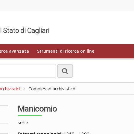
i Stato di Cagliari
erca avanzata
Strumenti di ricerca on line
rchivistici
Complesso archivistico
Manicomio
serie
Estremi cronologici:
1859 - 1890