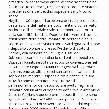
e fascicoli. Si conservano anche vecchie segnature nei
fascicoli ottocenteschi, relative al precedente sistema
di archiviazione del vecchio ospedale Sant'Antonio
Abate.
Negli anni '80 si pose il problema del recupero e della
destinazione del materiale documentario conservato
nei locali dell'Ospedale civile, testimonianza storica
della spedalità cittadina. Dopo un intervento di tutela e
censimento delle carte, avviato da personale della
Soprintendenza archivistica per la Sardegna, si dispose
il deposito volontario presso l'Archivio di Stato di
Cagliari, con delibera del 21 luglio 1981 del
Subcommissario straordinario dell'ente ospedaliero
Ospedali Riuniti, seguita da apposita convenzione nel
1984. L'ente Ospedali Riuniti che gestiva l'Ospedale
civile insieme ad altri presidi sanitari era stato infatti
soppresso, mentre l'Ospedale civile continuò la sua
attività come ente autonomo. Tuttavia il
perfezionamento del deposito si è avuto negli anni
Novanta con un atto di deposito definitivo in Archivio di
Stato di Cagliari. A questo primo deposito se ne sono
aggiunti altri due: nel 1994 furono portati in Archivio di
Stato 121 registri di ricovero provenienti dall'ospedale
Brotzu e nel 2009, invece, 52 registri della Clinica