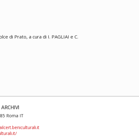
lce di Prato, a cura di I. PAGLIAI e C.
 ARCHIVI
0185 Roma IT
cert.beniculturali.it
turali.it/